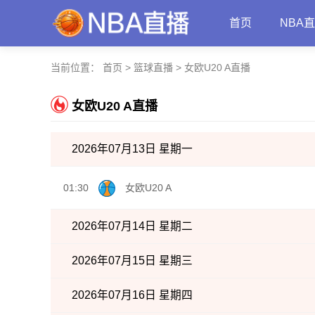
首页
NBA
当前位置：
首页
>
篮球直播
>
女欧U20 A直播
女欧U20 A直播
2026年07月13日 星期一
01:30
女欧U20 A
2026年07月14日 星期二
2026年07月15日 星期三
2026年07月16日 星期四