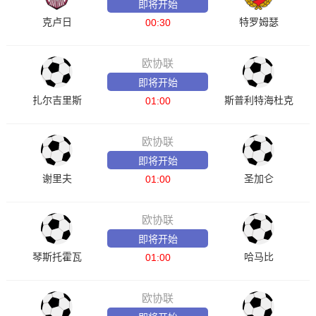
即将开始
克卢日
特罗姆瑟
00:30
欧协联
即将开始
扎尔吉里斯
斯普利特海杜克
01:00
欧协联
即将开始
谢里夫
圣加仑
01:00
欧协联
即将开始
琴斯托霍瓦
哈马比
01:00
欧协联