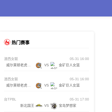
热门赛事
澳西女联
05-31 16:00
威尔莱顿老虎女篮
VS
金矿巨人女篮
澳西女联
05-31 16:00
威尔莱顿老虎女篮
VS
金矿巨人女篮
台TPBL
05-31 17:00
新北国王
VS
宝岛梦想家