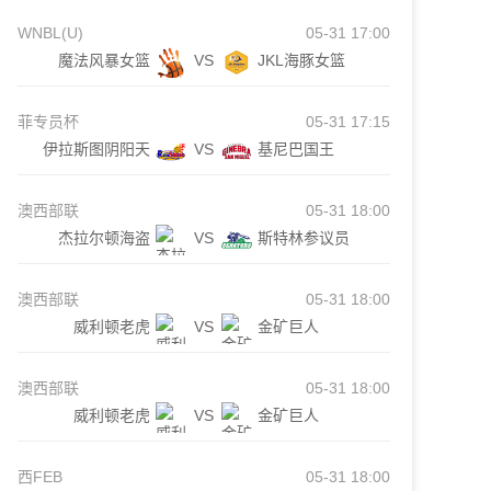
WNBL(U)
05-31 17:00
魔法风暴女篮
VS
JKL海豚女篮
菲专员杯
05-31 17:15
伊拉斯图阴阳天
VS
基尼巴国王
澳西部联
05-31 18:00
杰拉尔顿海盗
VS
斯特林参议员
澳西部联
05-31 18:00
威利顿老虎
VS
金矿巨人
澳西部联
05-31 18:00
威利顿老虎
VS
金矿巨人
西FEB
05-31 18:00