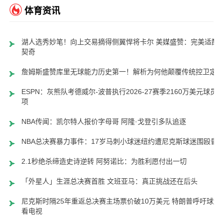
体育资讯
湖人选秀妙笔！向上交易摘得侧翼悍将卡尔 美媒盛赞：完美适配
契奇
詹姆斯盛赞库里无球能力历史第一！解析为何他颠覆传统控卫定
ESPN：灰熊队考德威尔-波普执行2026-27赛季2160万美元球员
项
NBA传闻：凯尔特人报价字母哥 阿隆·戈登引多队追逐
NBA总决赛暴力事件：17岁马刺小球迷纽约遭尼克斯球迷围殴昏
2.1秒绝杀缔造史诗逆转 阿努诺比：为胜利愿付出一切
「外星人」生涯总决赛首胜 文班亚马：真正挑战还在后头
尼克斯时隔25年重返总决赛主场票价破10万美元 特朗普呼吁球迷
看电视