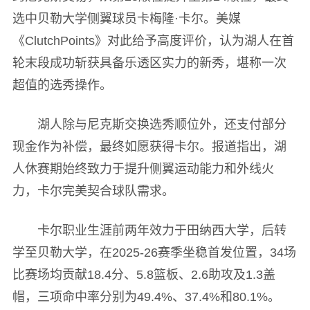
选中贝勒大学侧翼球员卡梅隆·卡尔。美媒
《ClutchPoints》对此给予高度评价，认为湖人在首
轮末段成功斩获具备乐透区实力的新秀，堪称一次
超值的选秀操作。
湖人除与尼克斯交换选秀顺位外，还支付部分
现金作为补偿，最终如愿获得卡尔。报道指出，湖
人休赛期始终致力于提升侧翼运动能力和外线火
力，卡尔完美契合球队需求。
卡尔职业生涯前两年效力于田纳西大学，后转
学至贝勒大学，在2025-26赛季坐稳首发位置，34场
比赛场均贡献18.4分、5.8篮板、2.6助攻及1.3盖
帽，三项命中率分别为49.4%、37.4%和80.1%。