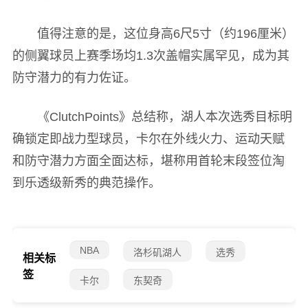
值得注意的是，这位身高6尺5寸（约196厘米）
的侧翼球员上赛季场均1.3次盖帽实属罕见，成为其
防守潜力的有力佐证。
《ClutchPoints》总结称，湖人本次选秀目标明
确锁定即战力型球员，卡尔在外线火力、运动天赋
和防守潜力方面全面达标，堪称用首轮末段签位淘
到乐透级新秀的典范操作。
NBA
洛杉矶湖人
选秀
相关标
签
卡尔
东契奇