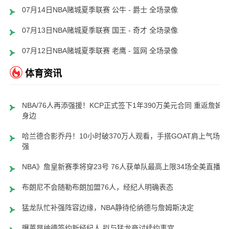
07月14日NBA赌城夏季联赛 公牛 - 爵士 全场录像
07月13日NBA赌城夏季联赛 国王 - 奇才 全场录像
07月12日NBA赌城夏季联赛 老鹰 - 篮网 全场录像
体育资讯
NBA/76人再添强援！KCP正式签下1年390万美元合同 重返詹姆
身边
哈兰德合影乔丹！10小时破370万人观看，手搭GOAT肩上气场超
强
NBA》詹皇新赛季将穿23号 76人获单队最高上限34场全美直播
布朗尼不会随勒布朗加盟76人，经纪人明确表态
猛龙队忙补强阵容边缘，NBA静待伦纳德与詹姆斯决定
曝莱昂纳德签约新经纪人 拟与猛龙商讨续约事宜