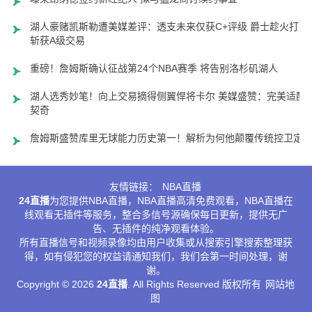
湖人豪赌凯斯勒遭美媒差评：透支未来仅获C+评级 爵士趁火打劫
斩获A级交易
重磅！詹姆斯确认征战第24个NBA赛季 将告别洛杉矶湖人
湖人选秀妙笔！向上交易摘得侧翼悍将卡尔 美媒盛赞：完美适配
契奇
詹姆斯盛赞库里无球能力历史第一！解析为何他颠覆传统控卫定
友情链接：
NBA直播
24直播
为您提供NBA直播，NBA直播高清免费观看，NBA直播在
线观看无插件等服务，整合多信号源确保每日更新，提供无广
告、无插件的纯净观看体验。
所有直播信号和视频录像均由用户收集或从搜索引擎搜索整理获
得，如有侵犯您的权益请通知我们，我们会第一时间处理，谢
谢。
Copyright © 2026
24直播
. All Rights Reserved 版权所有
网站地
图