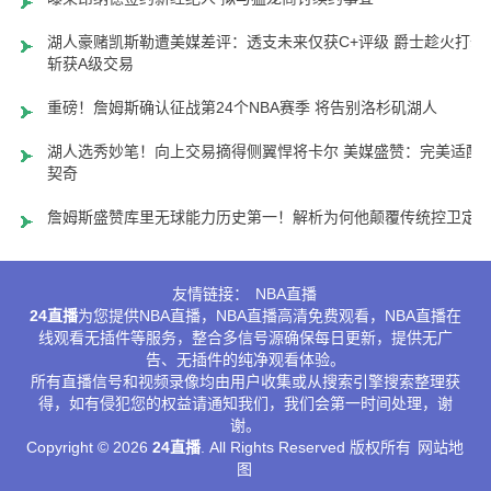
湖人豪赌凯斯勒遭美媒差评：透支未来仅获C+评级 爵士趁火打劫
斩获A级交易
重磅！詹姆斯确认征战第24个NBA赛季 将告别洛杉矶湖人
湖人选秀妙笔！向上交易摘得侧翼悍将卡尔 美媒盛赞：完美适配
契奇
詹姆斯盛赞库里无球能力历史第一！解析为何他颠覆传统控卫定
友情链接：
NBA直播
24直播
为您提供NBA直播，NBA直播高清免费观看，NBA直播在
线观看无插件等服务，整合多信号源确保每日更新，提供无广
告、无插件的纯净观看体验。
所有直播信号和视频录像均由用户收集或从搜索引擎搜索整理获
得，如有侵犯您的权益请通知我们，我们会第一时间处理，谢
谢。
Copyright © 2026
24直播
. All Rights Reserved 版权所有
网站地
图