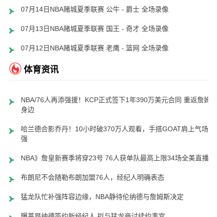
07月14日NBA赌城夏季联赛 公牛 - 爵士 全场录像
07月13日NBA赌城夏季联赛 国王 - 奇才 全场录像
07月12日NBA赌城夏季联赛 老鹰 - 篮网 全场录像
体育资讯
NBA/76人再添强援！KCP正式签下1年390万美元合同 重返詹姆
身边
哈兰德合影乔丹！10小时破370万人观看，手搭GOAT肩上气场超
强
NBA》詹皇新赛季将穿23号 76人获单队最高上限34场全美直播
布朗尼不会随勒布朗加盟76人，经纪人明确表态
猛龙队忙补强阵容边缘，NBA静待伦纳德与詹姆斯决定
曝莱昂纳德签约新经纪人 拟与猛龙商讨续约事宜