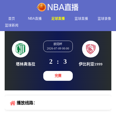
首页
NBA直播
足球直播
篮球直播
篮球录像
篮球新闻
欧冠杯
2026-07-09 00:00
2
:
3
塔林弗洛拉
伊比利亚1
完赛
播放线路：