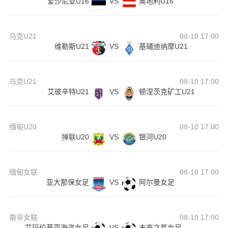
爱沙尼亚U16
VS
奥地利U16
乌克U21
08-10 17:00
维勒斯U21
VS
基辅迪纳摩U21
乌克U21
08-10 17:00
艾彼辛特U21
VS
顿涅茨克矿工U21
缅甸U20
08-10 17:00
掸联U20
VS
银河U20
缅甸女联
08-10 17:00
亚大那保女足
VS
阿尔曼女足
南非女联
08-10 17:00
艾玛伦蒂亚海盗女足
VS
未来之星女足