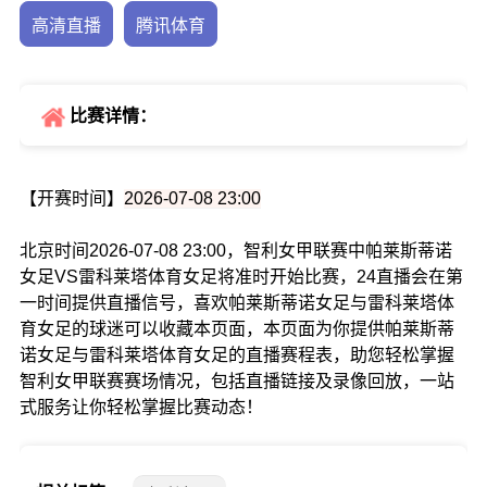
高清直播
腾讯体育
比赛详情：
【开赛时间】
2026-07-08 23:00
北京时间2026-07-08 23:00，智利女甲联赛中帕莱斯蒂诺
女足VS雷科莱塔体育女足将准时开始比赛，24直播会在第
一时间提供直播信号，喜欢帕莱斯蒂诺女足与雷科莱塔体
育女足的球迷可以收藏本页面，本页面为你提供帕莱斯蒂
诺女足与雷科莱塔体育女足的直播赛程表，助您轻松掌握
智利女甲联赛赛场情况，包括直播链接及录像回放，一站
式服务让你轻松掌握比赛动态！