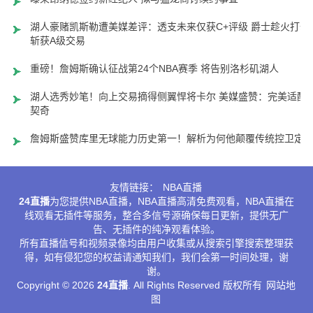
湖人豪赌凯斯勒遭美媒差评：透支未来仅获C+评级 爵士趁火打劫
斩获A级交易
重磅！詹姆斯确认征战第24个NBA赛季 将告别洛杉矶湖人
湖人选秀妙笔！向上交易摘得侧翼悍将卡尔 美媒盛赞：完美适配
契奇
詹姆斯盛赞库里无球能力历史第一！解析为何他颠覆传统控卫定
友情链接：
NBA直播
24直播
为您提供NBA直播，NBA直播高清免费观看，NBA直播在
线观看无插件等服务，整合多信号源确保每日更新，提供无广
告、无插件的纯净观看体验。
所有直播信号和视频录像均由用户收集或从搜索引擎搜索整理获
得，如有侵犯您的权益请通知我们，我们会第一时间处理，谢
谢。
Copyright © 2026
24直播
. All Rights Reserved 版权所有
网站地
图