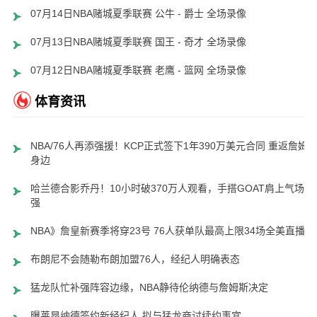
07月14日NBA赌城夏季联赛 公牛 - 爵士 全场录像
07月13日NBA赌城夏季联赛 国王 - 奇才 全场录像
07月12日NBA赌城夏季联赛 老鹰 - 篮网 全场录像
体育资讯
NBA/76人再添强援！KCP正式签下1年390万美元合同 重返詹姆
身边
哈兰德合影乔丹！10小时破370万人观看，手搭GOAT肩上气场超
强
NBA》詹皇新赛季将穿23号 76人获单队最高上限34场全美直播
布朗尼不会随勒布朗加盟76人，经纪人明确表态
猛龙队忙补强阵容边缘，NBA静待伦纳德与詹姆斯决定
曝莱昂纳德签约新经纪人 拟与猛龙商讨续约事宜