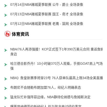
07月14日NBA赌城夏季联赛 公牛 - 爵士 全场录像
07月13日NBA赌城夏季联赛 国王 - 奇才 全场录像
07月12日NBA赌城夏季联赛 老鹰 - 篮网 全场录像
体育资讯
NBA/76人再添强援！KCP正式签下1年390万美元合同 重返詹姆
身边
哈兰德合影乔丹！10小时破370万人观看，手搭GOAT肩上气场超
强
NBA》詹皇新赛季将穿23号 76人获单队最高上限34场全美直播
布朗尼不会随勒布朗加盟76人，经纪人明确表态
猛龙队忙补强阵容边缘，NBA静待伦纳德与詹姆斯决定
曝莱昂纳德签约新经纪人 拟与猛龙商讨续约事宜