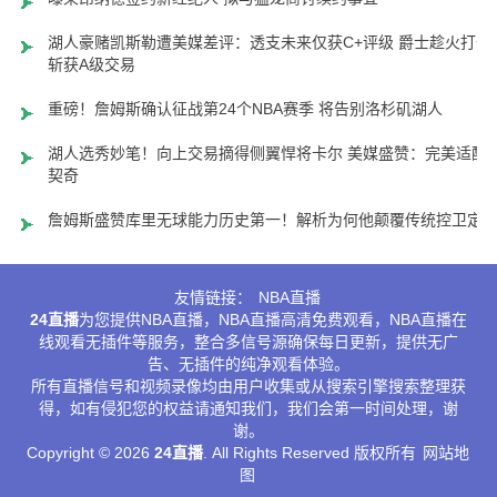
湖人豪赌凯斯勒遭美媒差评：透支未来仅获C+评级 爵士趁火打劫
斩获A级交易
重磅！詹姆斯确认征战第24个NBA赛季 将告别洛杉矶湖人
湖人选秀妙笔！向上交易摘得侧翼悍将卡尔 美媒盛赞：完美适配
契奇
詹姆斯盛赞库里无球能力历史第一！解析为何他颠覆传统控卫定
友情链接：
NBA直播
24直播
为您提供NBA直播，NBA直播高清免费观看，NBA直播在
线观看无插件等服务，整合多信号源确保每日更新，提供无广
告、无插件的纯净观看体验。
所有直播信号和视频录像均由用户收集或从搜索引擎搜索整理获
得，如有侵犯您的权益请通知我们，我们会第一时间处理，谢
谢。
Copyright © 2026
24直播
. All Rights Reserved 版权所有
网站地
图