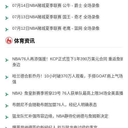
07月14日NBA赌城夏季联赛 公牛 - 爵士 全场录像
07月13日NBA赌城夏季联赛 国王 - 奇才 全场录像
07月12日NBA赌城夏季联赛 老鹰 - 篮网 全场录像
体育资讯
NBA/76人再添强援！KCP正式签下1年390万美元合同 重返詹姆
身边
哈兰德合影乔丹！10小时破370万人观看，手搭GOAT肩上气场超
强
NBA》詹皇新赛季将穿23号 76人获单队最高上限34场全美直播
布朗尼不会随勒布朗加盟76人，经纪人明确表态
猛龙队忙补强阵容边缘，NBA静待伦纳德与詹姆斯决定
曝莱昂纳德签约新经纪人 拟与猛龙商讨续约事宜