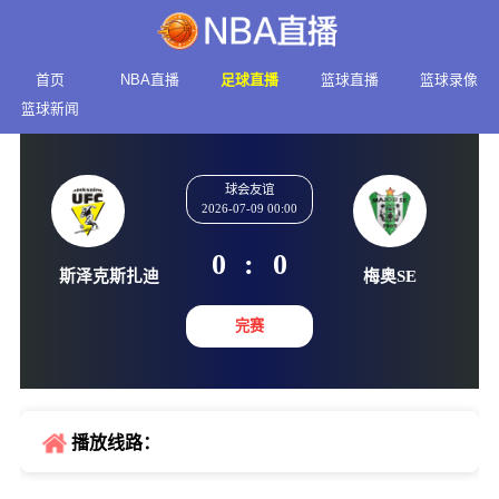
首页
NBA直播
足球直播
篮球直播
篮球录像
篮球新闻
球会友谊
2026-07-09 00:00
0
:
0
斯泽克斯扎迪
梅奥S
完赛
播放线路：