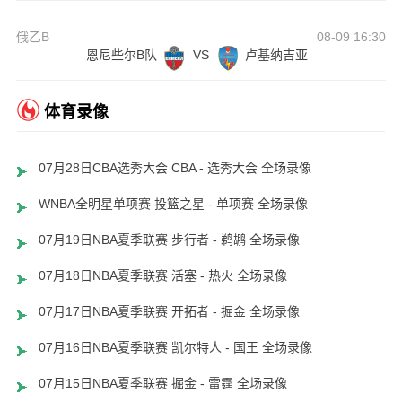
俄乙B
08-09 16:30
恩尼些尔B队
VS
卢基纳吉亚
体育录像
07月28日CBA选秀大会 CBA - 选秀大会 全场录像
WNBA全明星单项赛 投篮之星 - 单项赛 全场录像
07月19日NBA夏季联赛 步行者 - 鹈鹕 全场录像
07月18日NBA夏季联赛 活塞 - 热火 全场录像
07月17日NBA夏季联赛 开拓者 - 掘金 全场录像
07月16日NBA夏季联赛 凯尔特人 - 国王 全场录像
07月15日NBA夏季联赛 掘金 - 雷霆 全场录像