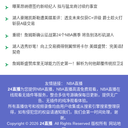
曝莱昂纳德签约新经纪人 拟与猛龙商讨续约事宜
湖人豪赌凯斯勒遭美媒差评：透支未来仅获C+评级 爵士趁火打劫
斩获A级交易
重磅！詹姆斯确认征战第24个NBA赛季 将告别洛杉矶湖人
湖人选秀妙笔！向上交易摘得侧翼悍将卡尔 美媒盛赞：完美适配
契奇
詹姆斯盛赞库里无球能力历史第一！解析为何他颠覆传统控卫定
友情链接：
NBA直播
24直播
为您提供NBA直播，NBA直播高清免费观看，NBA直播在
线观看无插件等服务，整合多信号源确保每日更新，提供无广
告、无插件的纯净观看体验。
所有直播信号和视频录像均由用户收集或从搜索引擎搜索整理获
得，如有侵犯您的权益请通知我们，我们会第一时间处理，谢
谢。
Copyright © 2026
24直播
. All Rights Reserved 版权所有
网站地