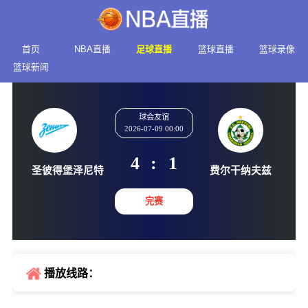
首页
NBA直播
足球直播
篮球直播
篮球录像
篮球新闻
球会友谊
2026-07-09 00:00
4
:
1
圣彼得堡泽尼特
费尔干纳
完赛
播放线路：