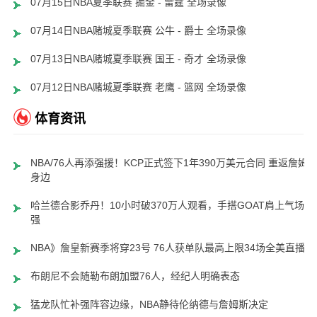
07月15日NBA夏季联赛 掘金 - 雷霆 全场录像
07月14日NBA赌城夏季联赛 公牛 - 爵士 全场录像
07月13日NBA赌城夏季联赛 国王 - 奇才 全场录像
07月12日NBA赌城夏季联赛 老鹰 - 篮网 全场录像
体育资讯
NBA/76人再添强援！KCP正式签下1年390万美元合同 重返詹姆
身边
哈兰德合影乔丹！10小时破370万人观看，手搭GOAT肩上气场超
强
NBA》詹皇新赛季将穿23号 76人获单队最高上限34场全美直播
布朗尼不会随勒布朗加盟76人，经纪人明确表态
猛龙队忙补强阵容边缘，NBA静待伦纳德与詹姆斯决定