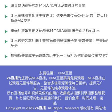
曝莱昂纳德签约新经纪人 拟与猛龙商讨续约事宜
湖人豪赌凯斯勒遭美媒差评：透支未来仅获C+评级 爵士趁火打劫
斩获A级交易
重磅！詹姆斯确认征战第24个NBA赛季 将告别洛杉矶湖人
湖人选秀妙笔！向上交易摘得侧翼悍将卡尔 美媒盛赞：完美适配
契奇
詹姆斯盛赞库里无球能力历史第一！解析为何他颠覆传统控卫定
友情链接：
NBA直播
24直播
为您提供NBA直播，NBA直播高清免费观看，NBA直播在
线观看无插件等服务，整合多信号源确保每日更新，提供无广
告、无插件的纯净观看体验。
所有直播信号和视频录像均由用户收集或从搜索引擎搜索整理获
得，如有侵犯您的权益请通知我们，我们会第一时间处理，谢
谢。
Copyright © 2026
24直播
. All Rights Reserved 版权所有
网站地