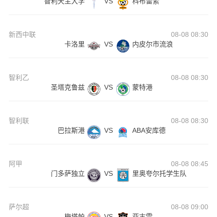
智利天主大学
VS
科布雷索
新西中联
08-08 08:30
卡洛里
VS
内皮尔市流浪
智利乙
08-08 08:30
圣塔克鲁兹
VS
蒙特港
智利联
08-08 08:30
巴拉斯港
VS
ABA安库德
阿甲
08-08 08:45
门多萨独立
VS
里奥夸尔托学生队
萨尔超
08-08 09:00
梅塔帕
VS
亚古雷