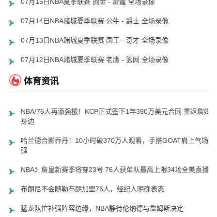
07月15日NBA夏季联赛 掘金 - 雷霆 全场录像
07月14日NBA赌城夏季联赛 公牛 - 爵士 全场录像
07月13日NBA赌城夏季联赛 国王 - 奇才 全场录像
07月12日NBA赌城夏季联赛 老鹰 - 篮网 全场录像
体育资讯
NBA/76人再添强援！KCP正式签下1年390万美元合同 重返詹姆
身边
哈兰德合影乔丹！10小时破370万人观看，手搭GOAT肩上气场超
强
NBA》詹皇新赛季将穿23号 76人获单队最高上限34场全美直播
布朗尼不会随勒布朗加盟76人，经纪人明确表态
猛龙队忙补强阵容边缘，NBA静待伦纳德与詹姆斯决定