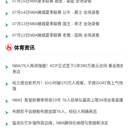
07月15日NBA夏季联赛 掘金 - 雷霆 全场录像
07月14日NBA赌城夏季联赛 公牛 - 爵士 全场录像
07月13日NBA赌城夏季联赛 国王 - 奇才 全场录像
07月12日NBA赌城夏季联赛 老鹰 - 篮网 全场录像
体育资讯
NBA/76人再添强援！KCP正式签下1年390万美元合同 重返詹姆
身边
哈兰德合影乔丹！10小时破370万人观看，手搭GOAT肩上气场超
强
NBA》詹皇新赛季将穿23号 76人获单队最高上限34场全美直播
布朗尼不会随勒布朗加盟76人，经纪人明确表态
猛龙队忙补强阵容边缘，NBA静待伦纳德与詹姆斯决定