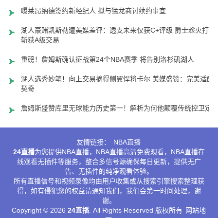
曝莱昂纳德签约新经纪人 拟与猛龙商讨续约事宜
湖人豪赌凯斯勒遭美媒差评：透支未来仅获C+评级 爵士趁火打劫
斩获A级交易
重磅！詹姆斯确认征战第24个NBA赛季 将告别洛杉矶湖人
湖人选秀妙笔！向上交易摘得侧翼悍将卡尔 美媒盛赞：完美适配
契奇
詹姆斯盛赞库里无球能力历史第一！解析为何他颠覆传统控卫定
友情链接：
NBA直播
24直播
为您提供NBA直播，NBA直播高清免费观看，NBA直播在
线观看无插件等服务，整合多信号源确保每日更新，提供无广
告、无插件的纯净观看体验。
所有直播信号和视频录像均由用户收集或从搜索引擎搜索整理获
得，如有侵犯您的权益请通知我们，我们会第一时间处理，谢
谢。
Copyright © 2026
24直播
. All Rights Reserved 版权所有
网站地