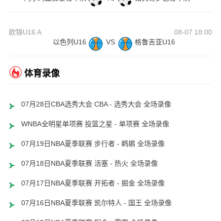
欧锦U16 A
08-07 18:00
以色列U16
VS
格鲁吉亚U16
体育录像
07月28日CBA选秀大会 CBA - 选秀大会 全场录像
WNBA全明星单项赛 投篮之星 - 单项赛 全场录像
07月19日NBA夏季联赛 步行者 - 鹈鹕 全场录像
07月18日NBA夏季联赛 活塞 - 热火 全场录像
07月17日NBA夏季联赛 开拓者 - 掘金 全场录像
07月16日NBA夏季联赛 凯尔特人 - 国王 全场录像