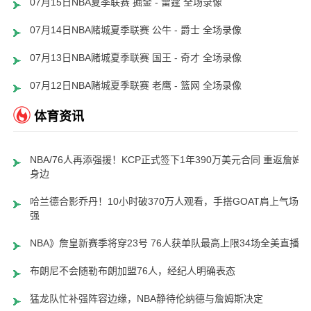
07月15日NBA夏季联赛 掘金 - 雷霆 全场录像
07月14日NBA赌城夏季联赛 公牛 - 爵士 全场录像
07月13日NBA赌城夏季联赛 国王 - 奇才 全场录像
07月12日NBA赌城夏季联赛 老鹰 - 篮网 全场录像
体育资讯
NBA/76人再添强援！KCP正式签下1年390万美元合同 重返詹姆
身边
哈兰德合影乔丹！10小时破370万人观看，手搭GOAT肩上气场超
强
NBA》詹皇新赛季将穿23号 76人获单队最高上限34场全美直播
布朗尼不会随勒布朗加盟76人，经纪人明确表态
猛龙队忙补强阵容边缘，NBA静待伦纳德与詹姆斯决定