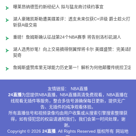
曝莱昂纳德签约新经纪人 拟与猛龙商讨续约事宜
湖人豪赌凯斯勒遭美媒差评：透支未来仅获C+评级 爵士趁火打劫
斩获A级交易
重磅！詹姆斯确认征战第24个NBA赛季 将告别洛杉矶湖人
湖人选秀妙笔！向上交易摘得侧翼悍将卡尔 美媒盛赞：完美适配
契奇
詹姆斯盛赞库里无球能力历史第一！解析为何他颠覆传统控卫定
友情链接：
NBA直播
24直播
为您提供NBA直播，NBA直播高清免费观看，NBA直播在
线观看无插件等服务，整合多信号源确保每日更新，提供无广
告、无插件的纯净观看体验。
所有直播信号和视频录像均由用户收集或从搜索引擎搜索整理获
得，如有侵犯您的权益请通知我们，我们会第一时间处理，谢
谢。
Copyright © 2026
24直播
. All Rights Reserved 版权所有
网站地