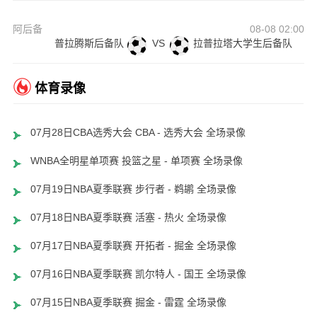
阿后备
08-08 02:00
普拉腾斯后备队
VS
拉普拉塔大学生后备队
体育录像
07月28日CBA选秀大会 CBA - 选秀大会 全场录像
WNBA全明星单项赛 投篮之星 - 单项赛 全场录像
07月19日NBA夏季联赛 步行者 - 鹈鹕 全场录像
07月18日NBA夏季联赛 活塞 - 热火 全场录像
07月17日NBA夏季联赛 开拓者 - 掘金 全场录像
07月16日NBA夏季联赛 凯尔特人 - 国王 全场录像
07月15日NBA夏季联赛 掘金 - 雷霆 全场录像