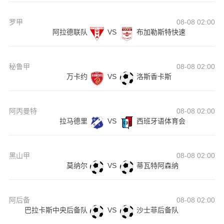
罗甲
08-08 02:00
阿拉德联队
VS
布加勒斯特快速
秘鲁甲
08-08 02:00
万卡约
VS
洛斯香卡斯
阿丙曼特
08-08 02:00
拉马德里
VS
西班牙语体育会
黑山甲
08-08 02:00
莫纳尔
VS
蒂瓦特阿森纳
阿后备
08-08 02:00
巴拉卡斯中央后备队
VS
沙士菲后备队