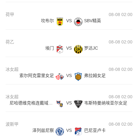
荷甲
08-08 02:00
坎布尔
VS
SBV精英
荷乙
08-08 02:00
埃门
VS
罗达JC
冰女超
08-08 02:00
索尔阿克雷里女足
VS
弗拉姆女足
冰女超
08-08 02:00
尼哈德维克格连戴域克女足
VS
韦斯特曼纳埃亚尔女足
波斯甲
08-08 02:00
泽列兹尼察
VS
巴尼亚卢卡