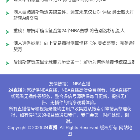
湖人豪赌凯斯勒遭美媒差评：透支未来仅获C+评级 爵士趁火打劫
斩获A级交易
重磅！詹姆斯确认征战第24个NBA赛季 将告别洛杉矶湖人
湖人选秀妙笔！向上交易摘得侧翼悍将卡尔 美媒盛赞：完美适配
契奇
詹姆斯盛赞库里无球能力历史第一！解析为何他颠覆传统控卫定
友情链接：
NBA直播
24直播
为您提供NBA直播，NBA直播高清免费观看，NBA直播在
线观看无插件等服务，整合多信号源确保每日更新，提供无广
告、无插件的纯净观看体验。
所有直播信号和视频录像均由用户收集或从搜索引擎搜索整理获
得，如有侵犯您的权益请通知我们，我们会第一时间处理，谢
谢。
Copyright © 2026
24直播
. All Rights Reserved 版权所有
网站地
图