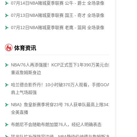
07月14日NBA赌城夏季联赛 公牛 - 爵士 全场录像
07月13日NBA赌城夏季联赛 国王 - 奇才 全场录像
07月12日NBA赌城夏季联赛 老鹰 - 篮网 全场录像
体育资讯
NBA/76人再添强援！KCP正式签下1年390万美元合同
重返詹姆斯身边
哈兰德合影乔丹！10小时破370万人观看，手搭GOAT
肩上气场超强
NBA》詹皇新赛季将穿23号 76人获单队最高上限34场
全美直播
布朗尼不会随勒布朗加盟76人，经纪人明确表态
猛龙队忙补强阵容边缘，NBA静待伦纳德与詹姆斯决定