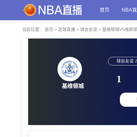
首页
NBA
当前位置：
首页
>
足球直播
>
球会友谊
>
基维顿城VS维斯
球会友谊
2
1
基维顿城