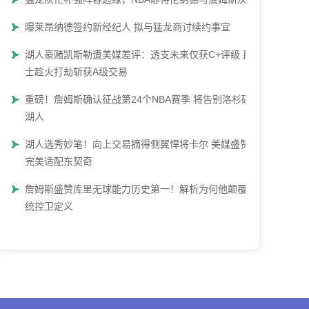
曝莱昂纳德签约新经纪人 拟与猛龙商讨续约事宜
湖人豪赌凯斯勒遭美媒差评：透支未来仅获C+评级 爵
士趁火打劫斩获A级交易
重磅！詹姆斯确认征战第24个NBA赛季 将告别洛杉矶
湖人
湖人选秀妙笔！向上交易摘得侧翼悍将卡尔 美媒盛赞：
完美适配东契奇
詹姆斯盛赞库里无球能力历史第一！解析为何他颠覆传
统控卫定义