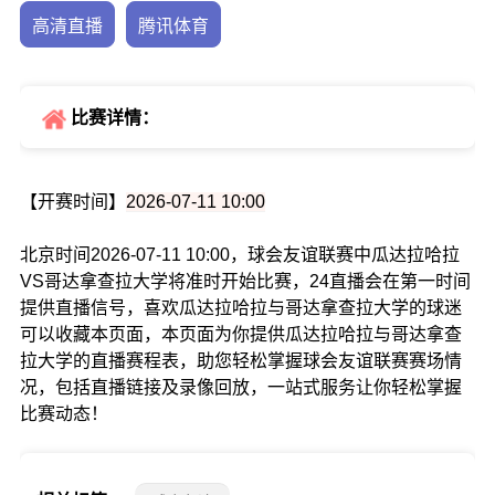
高清直播
腾讯体育
比赛详情：
【开赛时间】
2026-07-11 10:00
北京时间2026-07-11 10:00，球会友谊联赛中瓜达拉哈拉
VS哥达拿查拉大学将准时开始比赛，24直播会在第一时间
提供直播信号，喜欢瓜达拉哈拉与哥达拿查拉大学的球迷
可以收藏本页面，本页面为你提供瓜达拉哈拉与哥达拿查
拉大学的直播赛程表，助您轻松掌握球会友谊联赛赛场情
况，包括直播链接及录像回放，一站式服务让你轻松掌握
比赛动态！