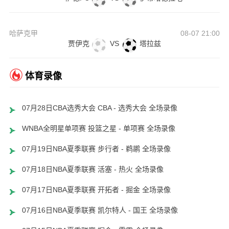
哈萨克甲
08-07 21:00
贾伊克
VS
塔拉兹
体育录像
07月28日CBA选秀大会 CBA - 选秀大会 全场录像
WNBA全明星单项赛 投篮之星 - 单项赛 全场录像
07月19日NBA夏季联赛 步行者 - 鹈鹕 全场录像
07月18日NBA夏季联赛 活塞 - 热火 全场录像
07月17日NBA夏季联赛 开拓者 - 掘金 全场录像
07月16日NBA夏季联赛 凯尔特人 - 国王 全场录像