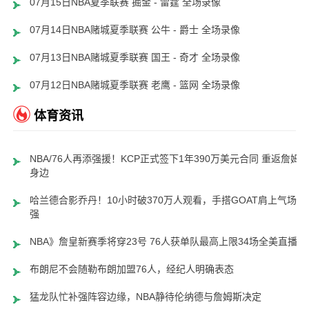
07月15日NBA夏季联赛 掘金 - 雷霆 全场录像
07月14日NBA赌城夏季联赛 公牛 - 爵士 全场录像
07月13日NBA赌城夏季联赛 国王 - 奇才 全场录像
07月12日NBA赌城夏季联赛 老鹰 - 篮网 全场录像
体育资讯
NBA/76人再添强援！KCP正式签下1年390万美元合同 重返詹姆
身边
哈兰德合影乔丹！10小时破370万人观看，手搭GOAT肩上气场超
强
NBA》詹皇新赛季将穿23号 76人获单队最高上限34场全美直播
布朗尼不会随勒布朗加盟76人，经纪人明确表态
猛龙队忙补强阵容边缘，NBA静待伦纳德与詹姆斯决定