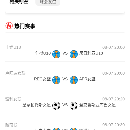
相关标签:
球会友谊
热门赛事
非锦U18
08-07 20:00
乍得U18
VS
尼日利亚U18
卢旺达女联
08-07 20:00
REG女篮
VS
APR女篮
玻利女联
08-07 20:20
皇家帕托斯女足
VS
圣克鲁斯亚库巴女足
越南联
08-07 20:30