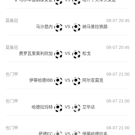
莫桑冠
08-07 20:45
马沙昆内
VS
纳马普拉铁路
莫桑冠
08-07 20:45
费罗瓦里奥利欣加
VS
松戈
也门甲
08-07 21:00
伊蒂哈德IBB
VS
阿尔亚莫克
也门甲
08-07 21:00
哈德拉玛特
VS
艾毕达
也门甲
08-07 21:00
萨德FC
VS
伊蒂哈德拉毛