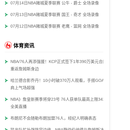
07月14日NBA赌城夏季联赛 公牛 - 爵士 全场录像
07月13日NBA赌城夏季联赛 国王 - 奇才 全场录像
07月12日NBA赌城夏季联赛 老鹰 - 篮网 全场录像
体育资讯
NBA/76人再添强援！KCP正式签下1年390万美元合同
重返詹姆斯身边
哈兰德合影乔丹！10小时破370万人观看，手搭GOAT
肩上气场超强
NBA》詹皇新赛季将穿23号 76人获单队最高上限34场
全美直播
布朗尼不会随勒布朗加盟76人，经纪人明确表态
猛龙队忙补强阵容边缘，NBA静待伦纳德与詹姆斯决定