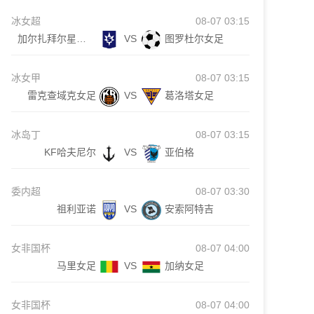
冰女超
08-07 03:15
加尔扎拜尔星女足
VS
图罗杜尔女足
冰女甲
08-07 03:15
雷克查域克女足
VS
葛洛塔女足
冰岛丁
08-07 03:15
KF哈夫尼尔
VS
亚伯格
委内超
08-07 03:30
祖利亚诺
VS
安索阿特吉
女非国杯
08-07 04:00
马里女足
VS
加纳女足
女非国杯
08-07 04:00