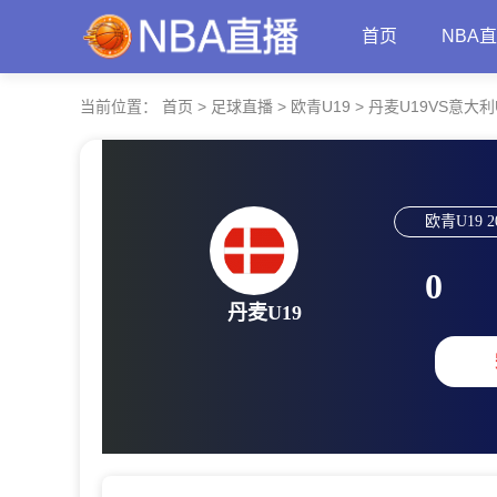
首页
NBA
当前位置：
首页
>
足球直播
>
欧青U19
>
丹麦U19VS意大利
欧青U19
2
0
丹麦U19