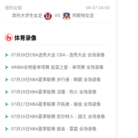
玻利女联
08-07 04:00
宾托大学生女足
VS
阿斯特女足
体育录像
07月28日CBA选秀大会 CBA - 选秀大会 全场录像
WNBA全明星单项赛 投篮之星 - 单项赛 全场录像
07月19日NBA夏季联赛 步行者 - 鹈鹕 全场录像
07月18日NBA夏季联赛 活塞 - 热火 全场录像
07月17日NBA夏季联赛 开拓者 - 掘金 全场录像
07月16日NBA夏季联赛 凯尔特人 - 国王 全场录像
07月15日NBA夏季联赛 掘金 - 雷霆 全场录像