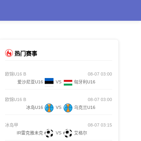
热门赛事
欧锦U16 B
08-07 03:00
爱沙尼亚U16
VS
匈牙利U16
欧锦U16 B
08-07 03:00
冰岛U16
VS
乌克兰U16
冰岛甲
08-07 03:15
IR雷克雅未克
VS
艾格尔