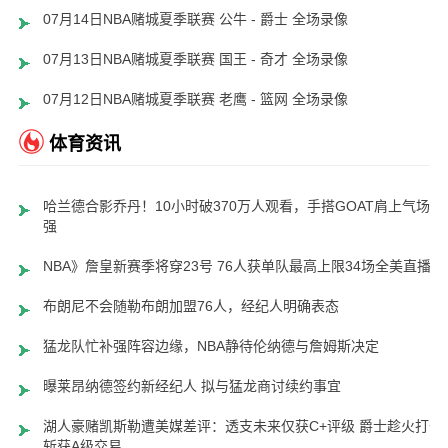
07月14日NBA赌城夏季联赛 公牛 - 爵士 全场录像
07月13日NBA赌城夏季联赛 国王 - 奇才 全场录像
07月12日NBA赌城夏季联赛 老鹰 - 篮网 全场录像
体育资讯
哈兰德合影乔丹！10小时破370万人观看，手搭GOAT肩上气场超
强
NBA》詹皇新赛季将穿23号 76人获单队最高上限34场全美直播
布朗尼不会随勒布朗加盟76人，经纪人明确表态
猛龙队忙补强阵容边缘，NBA静待伦纳德与詹姆斯决定
曝莱昂纳德签约新经纪人 拟与猛龙商讨续约事宜
湖人豪赌凯斯勒遭美媒差评：透支未来仅获C+评级 爵士趁火打劫
斩获A级交易