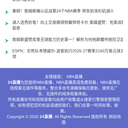
重磅！詹姆斯确认征战第24个NBA赛季 将告别洛杉矶湖人
湖人选秀妙笔！向上交易摘得侧翼悍将卡尔 美媒盛赞：完美适配
契奇
詹姆斯盛赞库里无球能力历史第一！解析为何他颠覆传统控卫定
ESPN：灰熊队考德威尔-波普执行2026-27赛季2160万美元球员
项
友情链接：
NBA直播
24直播
为您提供NBA直播，NBA直播高清免费观看，NBA直播在
线观看无插件等服务，整合多信号源确保每日更新，提供无广
告、无插件的纯净观看体验。
所有直播信号和视频录像均由用户收集或从搜索引擎搜索整理获
得，如有侵犯您的权益请通知我们，我们会第一时间处理，谢
谢。
Copyright © 2026
24直播
. All Rights Reserved 版权所有
网站地
图