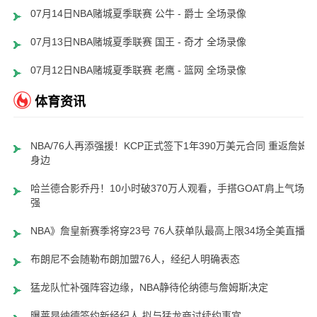
07月14日NBA赌城夏季联赛 公牛 - 爵士 全场录像
07月13日NBA赌城夏季联赛 国王 - 奇才 全场录像
07月12日NBA赌城夏季联赛 老鹰 - 篮网 全场录像
体育资讯
NBA/76人再添强援！KCP正式签下1年390万美元合同 重返詹姆
身边
哈兰德合影乔丹！10小时破370万人观看，手搭GOAT肩上气场超
强
NBA》詹皇新赛季将穿23号 76人获单队最高上限34场全美直播
布朗尼不会随勒布朗加盟76人，经纪人明确表态
猛龙队忙补强阵容边缘，NBA静待伦纳德与詹姆斯决定
曝莱昂纳德签约新经纪人 拟与猛龙商讨续约事宜