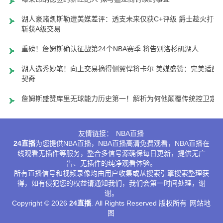
湖人豪赌凯斯勒遭美媒差评：透支未来仅获C+评级 爵士趁火打劫
斩获A级交易
重磅！詹姆斯确认征战第24个NBA赛季 将告别洛杉矶湖人
湖人选秀妙笔！向上交易摘得侧翼悍将卡尔 美媒盛赞：完美适配
契奇
詹姆斯盛赞库里无球能力历史第一！解析为何他颠覆传统控卫定
友情链接：
NBA直播
24直播
为您提供NBA直播，NBA直播高清免费观看，NBA直播在
线观看无插件等服务，整合多信号源确保每日更新，提供无广
告、无插件的纯净观看体验。
所有直播信号和视频录像均由用户收集或从搜索引擎搜索整理获
得，如有侵犯您的权益请通知我们，我们会第一时间处理，谢
谢。
Copyright © 2026
24直播
. All Rights Reserved 版权所有
网站地
图