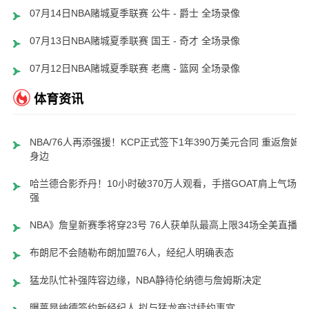
07月14日NBA赌城夏季联赛 公牛 - 爵士 全场录像
07月13日NBA赌城夏季联赛 国王 - 奇才 全场录像
07月12日NBA赌城夏季联赛 老鹰 - 篮网 全场录像
体育资讯
NBA/76人再添强援！KCP正式签下1年390万美元合同 重返詹姆
身边
哈兰德合影乔丹！10小时破370万人观看，手搭GOAT肩上气场超
强
NBA》詹皇新赛季将穿23号 76人获单队最高上限34场全美直播
布朗尼不会随勒布朗加盟76人，经纪人明确表态
猛龙队忙补强阵容边缘，NBA静待伦纳德与詹姆斯决定
曝莱昂纳德签约新经纪人 拟与猛龙商讨续约事宜