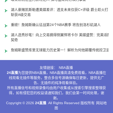
湖人豪赌凯斯勒遭美媒差评：透支未来仅获C+评级 爵士趁火打劫
斩获A级交易
重磅！詹姆斯确认征战第24个NBA赛季 将告别洛杉矶湖人
湖人选秀妙笔！向上交易摘得侧翼悍将卡尔 美媒盛赞：完美适配
契奇
詹姆斯盛赞库里无球能力历史第一！解析为何他颠覆传统控卫定
友情链接：
NBA直播
24直播
为您提供NBA直播，NBA直播高清免费观看，NBA直播在
线观看无插件等服务，整合多信号源确保每日更新，提供无广
告、无插件的纯净观看体验。
所有直播信号和视频录像均由用户收集或从搜索引擎搜索整理获
得，如有侵犯您的权益请通知我们，我们会第一时间处理，谢
谢。
Copyright © 2026
24直播
. All Rights Reserved 版权所有
网站地
图