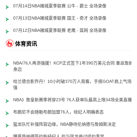
07月14日NBA赌城夏季联赛 公牛 - 爵士 全场录像
07月13日NBA赌城夏季联赛 国王 - 奇才 全场录像
07月12日NBA赌城夏季联赛 老鹰 - 篮网 全场录像
体育资讯
NBA/76人再添强援！KCP正式签下1年390万美元合同 重返詹姆
身边
哈兰德合影乔丹！10小时破370万人观看，手搭GOAT肩上气场超
强
NBA》詹皇新赛季将穿23号 76人获单队最高上限34场全美直播
布朗尼不会随勒布朗加盟76人，经纪人明确表态
猛龙队忙补强阵容边缘，NBA静待伦纳德与詹姆斯决定
曝莱昂纳德签约新经纪人 拟与猛龙商讨续约事宜