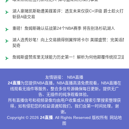
湖人豪赌凯斯勒遭美媒差评：透支未来仅获C+评级 爵士趁火打劫
斩获A级交易
重磅！詹姆斯确认征战第24个NBA赛季 将告别洛杉矶湖人
湖人选秀妙笔！向上交易摘得侧翼悍将卡尔 美媒盛赞：完美适配
契奇
詹姆斯盛赞库里无球能力历史第一！解析为何他颠覆传统控卫定
友情链接：
NBA直播
24直播
为您提供NBA直播，NBA直播高清免费观看，NBA直播在
线观看无插件等服务，整合多信号源确保每日更新，提供无广
告、无插件的纯净观看体验。
所有直播信号和视频录像均由用户收集或从搜索引擎搜索整理获
得，如有侵犯您的权益请通知我们，我们会第一时间处理，谢
谢。
Copyright © 2026
24直播
. All Rights Reserved 版权所有
网站地
图