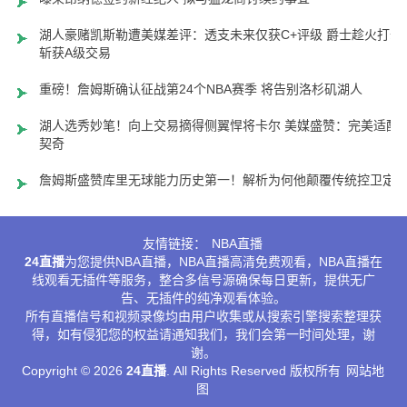
湖人豪赌凯斯勒遭美媒差评：透支未来仅获C+评级 爵士趁火打劫
斩获A级交易
重磅！詹姆斯确认征战第24个NBA赛季 将告别洛杉矶湖人
湖人选秀妙笔！向上交易摘得侧翼悍将卡尔 美媒盛赞：完美适配
契奇
詹姆斯盛赞库里无球能力历史第一！解析为何他颠覆传统控卫定
友情链接：
NBA直播
24直播
为您提供NBA直播，NBA直播高清免费观看，NBA直播在
线观看无插件等服务，整合多信号源确保每日更新，提供无广
告、无插件的纯净观看体验。
所有直播信号和视频录像均由用户收集或从搜索引擎搜索整理获
得，如有侵犯您的权益请通知我们，我们会第一时间处理，谢
谢。
Copyright © 2026
24直播
. All Rights Reserved 版权所有
网站地
图