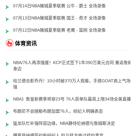
07月14日NBA赌城夏季联赛 公牛 - 爵士 全场录像
07月13日NBA赌城夏季联赛 国王 - 奇才 全场录像
07月12日NBA赌城夏季联赛 老鹰 - 篮网 全场录像
体育资讯
NBA/76人再添强援！KCP正式签下1年390万美元合同 重返詹姆
身边
哈兰德合影乔丹！10小时破370万人观看，手搭GOAT肩上气场超
强
NBA》詹皇新赛季将穿23号 76人获单队最高上限34场全美直播
布朗尼不会随勒布朗加盟76人，经纪人明确表态
猛龙队忙补强阵容边缘，NBA静待伦纳德与詹姆斯决定
曝莱昂纳德签约新经纪人 拟与猛龙商讨续约事宜