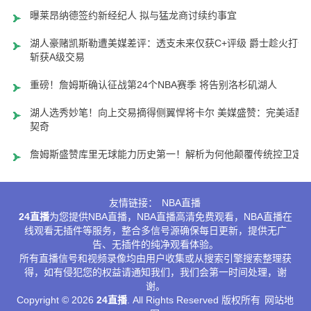
曝莱昂纳德签约新经纪人 拟与猛龙商讨续约事宜
湖人豪赌凯斯勒遭美媒差评：透支未来仅获C+评级 爵士趁火打劫
斩获A级交易
重磅！詹姆斯确认征战第24个NBA赛季 将告别洛杉矶湖人
湖人选秀妙笔！向上交易摘得侧翼悍将卡尔 美媒盛赞：完美适配
契奇
詹姆斯盛赞库里无球能力历史第一！解析为何他颠覆传统控卫定
友情链接：
NBA直播
24直播
为您提供NBA直播，NBA直播高清免费观看，NBA直播在
线观看无插件等服务，整合多信号源确保每日更新，提供无广
告、无插件的纯净观看体验。
所有直播信号和视频录像均由用户收集或从搜索引擎搜索整理获
得，如有侵犯您的权益请通知我们，我们会第一时间处理，谢
谢。
Copyright © 2026
24直播
. All Rights Reserved 版权所有
网站地