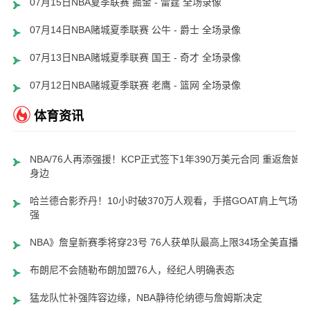
07月15日NBA夏季联赛 掘金 - 雷霆 全场录像
07月14日NBA赌城夏季联赛 公牛 - 爵士 全场录像
07月13日NBA赌城夏季联赛 国王 - 奇才 全场录像
07月12日NBA赌城夏季联赛 老鹰 - 篮网 全场录像
体育资讯
NBA/76人再添强援！KCP正式签下1年390万美元合同 重返詹姆
身边
哈兰德合影乔丹！10小时破370万人观看，手搭GOAT肩上气场超
强
NBA》詹皇新赛季将穿23号 76人获单队最高上限34场全美直播
布朗尼不会随勒布朗加盟76人，经纪人明确表态
猛龙队忙补强阵容边缘，NBA静待伦纳德与詹姆斯决定