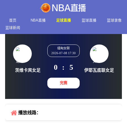
首页
NBA直播
足球直播
篮球直播
篮球录像
篮球新闻
缅甸女联
2026-07-08 17:30
0
:
5
茨维卡宾女足
伊耶瓦底
完赛
播放线路：