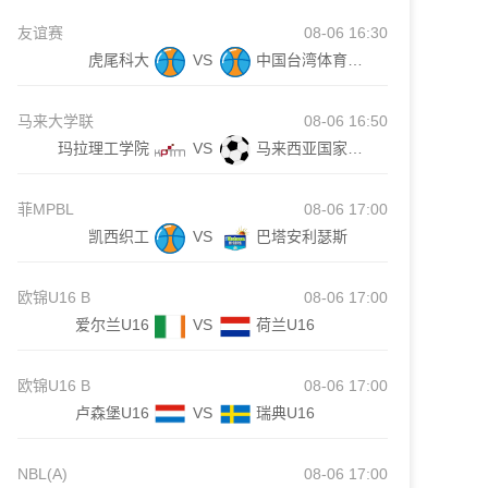
友谊赛
08-06 16:30
虎尾科大
VS
中国台湾体育大学
马来大学联
08-06 16:50
玛拉理工学院
VS
马来西亚国家大学
菲MPBL
08-06 17:00
凯西织工
VS
巴塔安利瑟斯
欧锦U16 B
08-06 17:00
爱尔兰U16
VS
荷兰U16
欧锦U16 B
08-06 17:00
卢森堡U16
VS
瑞典U16
NBL(A)
08-06 17:00