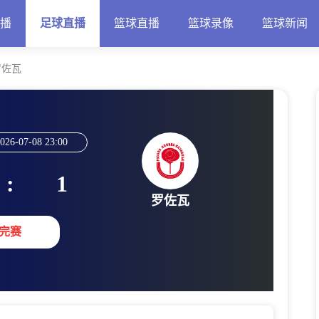
直播
足球直播
篮球直播
篮球录像
篮球新闻
罗佐瓦
026-07-08 23:00
:
1
罗佐瓦
完赛