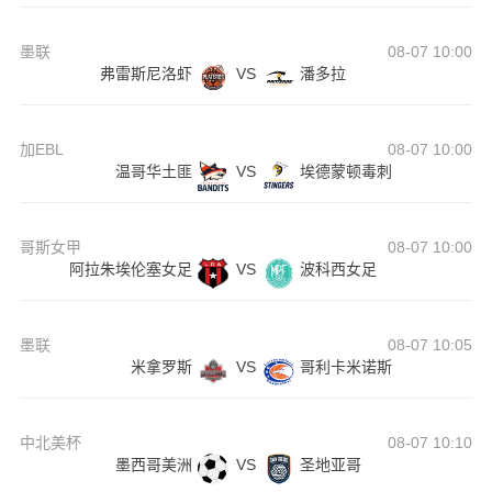
墨联
08-07 10:00
弗雷斯尼洛虾
VS
潘多拉
加EBL
08-07 10:00
温哥华土匪
VS
埃德蒙顿毒刺
哥斯女甲
08-07 10:00
阿拉朱埃伦塞女足
VS
波科西女足
墨联
08-07 10:05
米拿罗斯
VS
哥利卡米诺斯
中北美杯
08-07 10:10
墨西哥美洲
VS
圣地亚哥