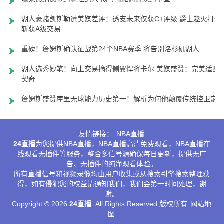
湖人豪赌凯斯勒遭美媒差评：透支未来仅获C+评级 爵士趁火打劫
斩获A级交易
重磅！詹姆斯确认征战第24个NBA赛季 将告别洛杉矶湖人
湖人选秀妙笔！向上交易摘得侧翼悍将卡尔 美媒盛赞：完美适配
契奇
詹姆斯盛赞库里无球能力历史第一！解析为何他颠覆传统控卫定
友情链接：
NBA直播
24直播
为您提供NBA直播，NBA直播高清免费观看，NBA直播在
线观看无插件等服务，整合多信号源确保每日更新，提供无广
告、无插件的纯净观看体验。
所有直播信号和视频录像均由用户收集或从搜索引擎搜索整理获
得，如有侵犯您的权益请通知我们，我们会第一时间处理，谢
谢。
Copyright © 2026
24直播
. All Rights Reserved 版权所有
网站地
图