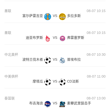
墨联
08-07 10:15
富尔萨雷吉亚
VS
多拉多斯
墨联
08-07 10:15
迪亚布罗斯
VS
弗雷塞罗斯
中北美杯
08-07 10:30
波特兰伐木者
VS
普埃布拉
中美俱杯
08-07 11:00
摩塔瓜
VS
CD法斯
泰篮联
08-07 13:00
布吉海浪
VS
素攀武里狙击手