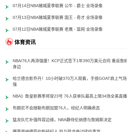
07月14日NBA赌城夏季联赛 公牛 - 爵士 全场录像
07月13日NBA赌城夏季联赛 国王 - 奇才 全场录像
07月12日NBA赌城夏季联赛 老鹰 - 篮网 全场录像
体育资讯
NBA/76人再添强援！KCP正式签下1年390万美元合同 重返詹姆
身边
哈兰德合影乔丹！10小时破370万人观看，手搭GOAT肩上气场超
强
NBA》詹皇新赛季将穿23号 76人获单队最高上限34场全美直播
布朗尼不会随勒布朗加盟76人，经纪人明确表态
猛龙队忙补强阵容边缘，NBA静待伦纳德与詹姆斯决定
曝莱昂纳德签约新经纪人 拟与猛龙商讨续约事宜