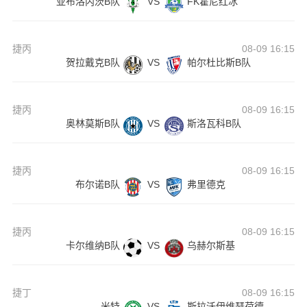
亚布洛内茨B队
VS
FK霍尼红冰
捷丙
08-09 16:15
贺拉戴克B队
VS
帕尔杜比斯B队
捷丙
08-09 16:15
奥林莫斯B队
VS
斯洛瓦科B队
捷丙
08-09 16:15
布尔诺B队
VS
弗里德克
捷丙
08-09 16:15
卡尔维纳B队
VS
乌赫尔斯基
捷丁
08-09 16:15
米特
VS
斯拉沃伊维瑟荷德