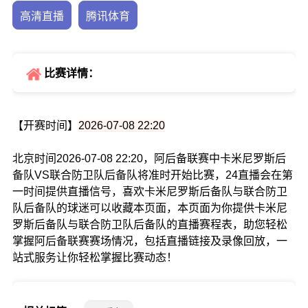
高清直播
腾讯体育
比赛详情：
【开赛时间】
2026-07-08 22:20
北京时间2026-07-08 22:20，阿后备联赛中卡米尼罗斯后
备队VS联合防卫队后备队将准时开始比赛，24直播会在第
一时间提供直播信号，喜欢卡米尼罗斯后备队与联合防卫
队后备队的球迷可以收藏本页面，本页面为你提供卡米尼
罗斯后备队与联合防卫队后备队的直播赛程表，助您轻松
掌握阿后备联赛赛场情况，包括直播链接及录像回放，一
站式服务让你轻松掌握比赛动态！