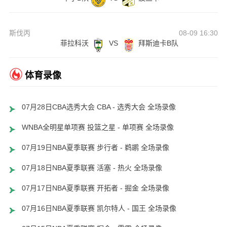
斯伐丙
08-09 16:30
菲拉科沃
VS
拜斯迪卡B队
体育录像
07月28日CBA选秀大会 CBA - 选秀大会 全场录像
WNBA全明星单项赛 投篮之星 - 单项赛 全场录像
07月19日NBA夏季联赛 步行者 - 鹈鹕 全场录像
07月18日NBA夏季联赛 活塞 - 热火 全场录像
07月17日NBA夏季联赛 开拓者 - 掘金 全场录像
07月16日NBA夏季联赛 凯尔特人 - 国王 全场录像