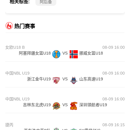
相关标签:
阿后备
热门赛事
女欧U18 B
08-09 16:00
阿塞拜疆女篮U18
VS
挪威女篮U18
中国NBL U19
08-09 16:00
浙江金牛U19
VS
山东高速U19
中国NBL U19
08-09 16:00
吉林东北虎U19
VS
深圳領航者U19
捷丙
08-09 16:15