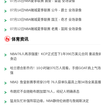
07月15日NBA夏季联赛 掘金 - 雷霆 全场录像
07月14日NBA赌城夏季联赛 公牛 - 爵士 全场录像
07月13日NBA赌城夏季联赛 国王 - 奇才 全场录像
07月12日NBA赌城夏季联赛 老鹰 - 篮网 全场录像
体育资讯
NBA/76人再添强援！KCP正式签下1年390万美元合同 重返詹姆
身边
哈兰德合影乔丹！10小时破370万人观看，手搭GOAT肩上气场超
强
NBA》詹皇新赛季将穿23号 76人获单队最高上限34场全美直播
布朗尼不会随勒布朗加盟76人，经纪人明确表态
猛龙队忙补强阵容边缘，NBA静待伦纳德与詹姆斯决定