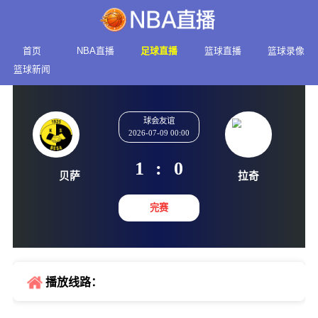
首页
NBA直播
足球直播
篮球直播
篮球录像
篮球新闻
球会友谊
2026-07-09 00:00
1
:
0
贝萨
拉奇
完赛
播放线路：