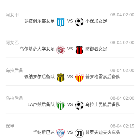
阿女甲
08-04 02:00
竞技俱乐部女足
VS
小保加女足
阿女乙
08-04 02:00
乌尔基萨大学女足
VS
防御者女足
乌拉后备
08-04 02:00
佩纳罗尔后备队
VS
普罗格雷索后备队
乌拉后备
08-04 02:00
LA卢兹后备队
VS
乌拉圭民族后备队
保甲
08-04 02:15
华纳斯巴达
VS
普罗夫迪夫火车头