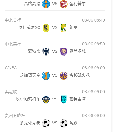
高路高路
VS
奎利普尔
中北美杯
08-06 08:40
纳什威尔SC
VS
莱昂
中北美杯
08-06 08:50
蒙特雷
VS
奥兰多城
WNBA
08-06 09:00
芝加哥天空
VS
洛杉矶火花
美冠联
08-06 09:00
埃尔帕索机车
VS
蒙特雷湾
贵州五峰杯
08-06 09:00
多元化元老
VS
蓝跃