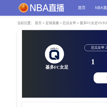
首页
NBA
当前位置：
首页
>
足球直播
>
厄瓜女甲
>
基多FC女足VS卡
厄瓜女甲
2
1
基多FC女足