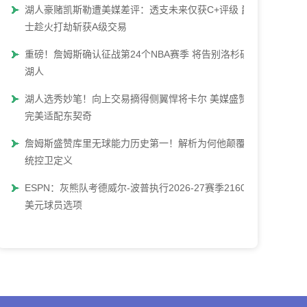
湖人豪赌凯斯勒遭美媒差评：透支未来仅获C+评级 爵
士趁火打劫斩获A级交易
重磅！詹姆斯确认征战第24个NBA赛季 将告别洛杉矶
湖人
湖人选秀妙笔！向上交易摘得侧翼悍将卡尔 美媒盛赞：
完美适配东契奇
詹姆斯盛赞库里无球能力历史第一！解析为何他颠覆传
统控卫定义
ESPN：灰熊队考德威尔-波普执行2026-27赛季2160万
美元球员选项