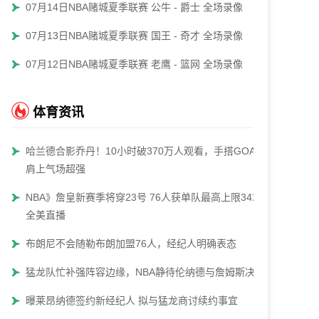
07月14日NBA赌城夏季联赛 公牛 - 爵士 全场录像
07月13日NBA赌城夏季联赛 国王 - 奇才 全场录像
07月12日NBA赌城夏季联赛 老鹰 - 篮网 全场录像
体育资讯
哈兰德合影乔丹！10小时破370万人观看，手搭GOAT
肩上气场超强
NBA》詹皇新赛季将穿23号 76人获单队最高上限34场
全美直播
布朗尼不会随勒布朗加盟76人，经纪人明确表态
猛龙队忙补强阵容边缘，NBA静待伦纳德与詹姆斯决定
曝莱昂纳德签约新经纪人 拟与猛龙商讨续约事宜