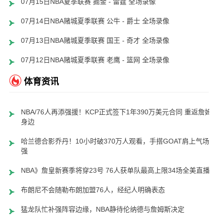
07月15日NBA夏季联赛 掘金 - 雷霆 全场录像
07月14日NBA赌城夏季联赛 公牛 - 爵士 全场录像
07月13日NBA赌城夏季联赛 国王 - 奇才 全场录像
07月12日NBA赌城夏季联赛 老鹰 - 篮网 全场录像
体育资讯
NBA/76人再添强援！KCP正式签下1年390万美元合同 重返詹姆
身边
哈兰德合影乔丹！10小时破370万人观看，手搭GOAT肩上气场超
强
NBA》詹皇新赛季将穿23号 76人获单队最高上限34场全美直播
布朗尼不会随勒布朗加盟76人，经纪人明确表态
猛龙队忙补强阵容边缘，NBA静待伦纳德与詹姆斯决定