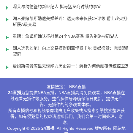
曝莱昂纳德签约新经纪人 拟与猛龙商讨续约事宜
湖人豪赌凯斯勒遭美媒差评：透支未来仅获C+评级 爵士趁火打劫
斩获A级交易
重磅！詹姆斯确认征战第24个NBA赛季 将告别洛杉矶湖人
湖人选秀妙笔！向上交易摘得侧翼悍将卡尔 美媒盛赞：完美适配
契奇
詹姆斯盛赞库里无球能力历史第一！解析为何他颠覆传统控卫定
友情链接：
NBA直播
24直播
为您提供NBA直播，NBA直播高清免费观看，NBA直播在
线观看无插件等服务，整合多信号源确保每日更新，提供无广
告、无插件的纯净观看体验。
所有直播信号和视频录像均由用户收集或从搜索引擎搜索整理获
得，如有侵犯您的权益请通知我们，我们会第一时间处理，谢
谢。
Copyright © 2026
24直播
. All Rights Reserved 版权所有
网站地