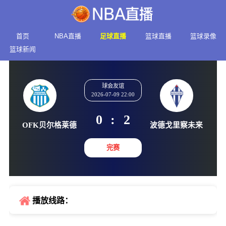
首页
NBA直播
足球直播
篮球直播
篮球录像
篮球新闻
球会友谊
2026-07-09 22:00
0
:
2
OFK贝尔格莱德
波德戈里
完赛
播放线路：