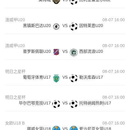
澳威甲U20
08-07 16:00
黑镇斯巴达U20
VS
因特莱恩U20
澳威甲U20
08-07 16:00
普罗斯佩联U20
VS
西部流浪U20
明日之星杯
08-07 16:00
葡萄牙体育U17
VS
勒沃库森U17
明日之星杯
08-07 16:00
毕尔巴鄂竞技U17
VS
托特纳姆热刺U17
女欧U18 B
08-07 16:00
挪威女篮U18
VS
爱沙尼亚女篮U18