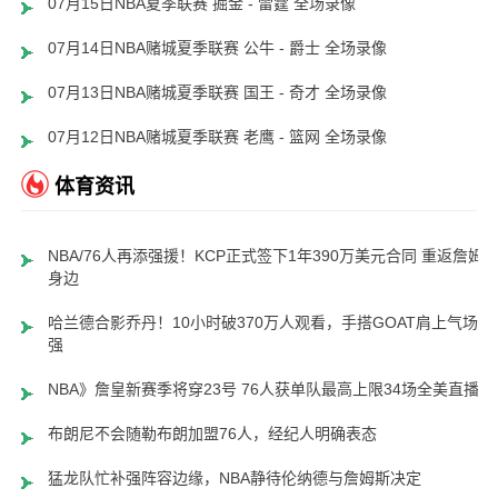
07月15日NBA夏季联赛 掘金 - 雷霆 全场录像
07月14日NBA赌城夏季联赛 公牛 - 爵士 全场录像
07月13日NBA赌城夏季联赛 国王 - 奇才 全场录像
07月12日NBA赌城夏季联赛 老鹰 - 篮网 全场录像
体育资讯
NBA/76人再添强援！KCP正式签下1年390万美元合同 重返詹姆
身边
哈兰德合影乔丹！10小时破370万人观看，手搭GOAT肩上气场超
强
NBA》詹皇新赛季将穿23号 76人获单队最高上限34场全美直播
布朗尼不会随勒布朗加盟76人，经纪人明确表态
猛龙队忙补强阵容边缘，NBA静待伦纳德与詹姆斯决定