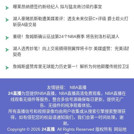
曝莱昂纳德签约新经纪人 拟与猛龙商讨续约事宜
湖人豪赌凯斯勒遭美媒差评：透支未来仅获C+评级 爵士趁火打劫
斩获A级交易
重磅！詹姆斯确认征战第24个NBA赛季 将告别洛杉矶湖人
湖人选秀妙笔！向上交易摘得侧翼悍将卡尔 美媒盛赞：完美适配
契奇
詹姆斯盛赞库里无球能力历史第一！解析为何他颠覆传统控卫定
友情链接：
NBA直播
24直播
为您提供NBA直播，NBA直播高清免费观看，NBA直播在
线观看无插件等服务，整合多信号源确保每日更新，提供无广
告、无插件的纯净观看体验。
所有直播信号和视频录像均由用户收集或从搜索引擎搜索整理获
得，如有侵犯您的权益请通知我们，我们会第一时间处理，谢
谢。
Copyright © 2026
24直播
. All Rights Reserved 版权所有
网站地