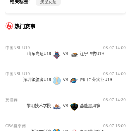
相关标签:
澳昆女超
热门赛事
中国NBL U19
08-07 14:00
山东高速U19
VS
辽宁飞豹U19
中国NBL U19
08-07 14:00
深圳領航者U19
VS
四川金荣实业U19
友谊赛
08-07 14:30
黎明技术学院
VS
基隆黑风筝
CBA夏季赛
08-07 15:00